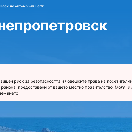
Наем на автомобил Hertz
Днепропетровск
вишен риск за безопасността и човешките права на посетителит
в района, предоставени от вашето местно правителство. Моля, и
земането.