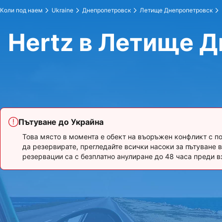
Коли под наем
Ukraine
Днепропетровск
Летище Днепропетровск
Hertz в Летище 
Пътуване до Украйна
Това място в момента е обект на въоръжен конфликт с по
да резервирате, прегледайте всички насоки за пътуване 
резервации са с безплатно анулиране до 48 часа преди в