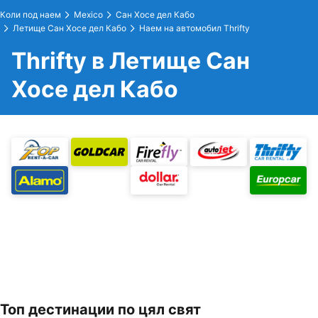
Коли под наем
Mexico
Сан Хосе дел Кабо
Летище Сан Хосе дел Кабо
Наем на автомобил Thrifty
Thrifty в Летище Сан
Хосе дел Кабо
Топ дестинации по цял свят