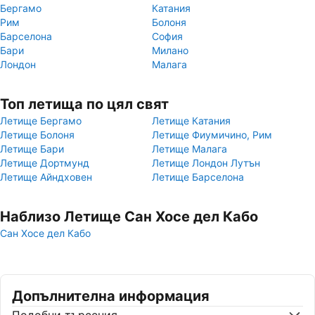
Бергамо
Катания
Рим
Болоня
Барселона
София
Бари
Милано
Лондон
Малага
Топ летища по цял свят
Летище Бергамо
Летище Катания
Летище Болоня
Летище Фиумичино, Рим
Летище Бари
Летище Малага
Летище Дортмунд
Летище Лондон Лутън
Летище Айндховен
Летище Барселона
Наблизо Летище Сан Хосе дел Кабо
Сан Хосе дел Кабо
Допълнителна информация