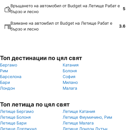
Връщането на автомобил от Budget на Летище Рабат е
5
бързо и лесно
Взимане на автомбил от Budget на Летище Рабат е
3.6
бързо и лесно
Топ дестинации по цял свят
Бергамо
Катания
Рим
Болоня
Барселона
София
Бари
Милано
Лондон
Малага
Топ летища по цял свят
Летище Бергамо
Летище Катания
Летище Болоня
Летище Фиумичино, Рим
Летище Бари
Летище Малага
Летище Дортмунд
Летище Лондон Лутън