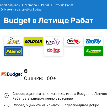
Коли под наем
Morocco
Рабат
Летище Рабат
Наем на автомобил Budget
Budget в Летище Рабат
6
Оценки
:
100+
Според оценките на клиенти колите на Budget на Летище
Рабат са в задоволително състояние
Според оценките на клиенти Budget предлага добро