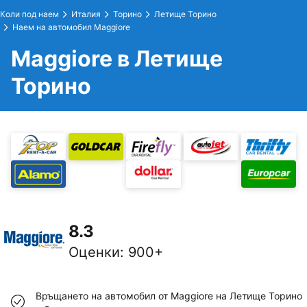
Коли под наем
Италия
Торино
Летище Торино
Наем на автомобил Maggiore
Maggiore в Летище
Торино
8.3
Оценки
:
900+
Връщането на автомобил от Maggiore на Летище Торино