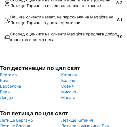
8.2
Летище Торино са в задоволително състояние
Нашите клиенти казват, че персонала на Maggiore на
8.1
Летище Торино са доста ефективни
Според оценките на клиенти Maggiore предлага добро
7.9
качество спрямо цена
Топ дестинации по цял свят
Бергамо
Катания
Рим
Болоня
Барселона
София
Бари
Милано
Лондон
Малага
Топ летища по цял свят
Летище Бергамо
Летище Катания
Летище Болоня
Летище Фиумичино, Рим