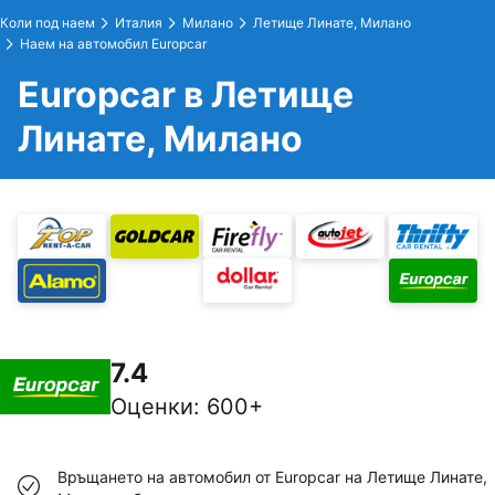
Коли под наем
Италия
Милано
Летище Линате, Милано
Наем на автомобил Europcar
Europcar в Летище
Линате, Милано
7.4
Оценки
:
600+
Връщането на автомобил от Europcar на Летище Линате,