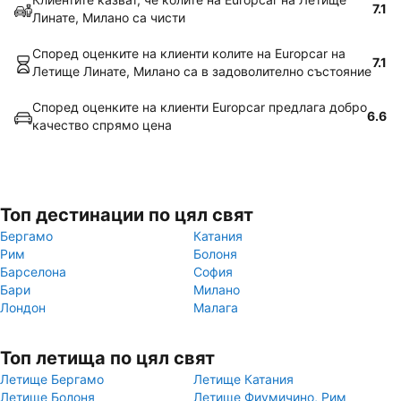
7.1
Линате, Милано са чисти
Според оценките на клиенти колите на Europcar на
7.1
Летище Линате, Милано са в задоволително състояние
Според оценките на клиенти Europcar предлага добро
6.6
качество спрямо цена
Топ дестинации по цял свят
Бергамо
Катания
Рим
Болоня
Барселона
София
Бари
Милано
Лондон
Малага
Топ летища по цял свят
Летище Бергамо
Летище Катания
Летище Болоня
Летище Фиумичино, Рим