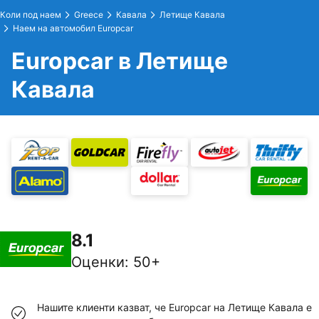
Коли под наем
Greece
Кавала
Летище Кавала
Наем на автомобил Europcar
Europcar в Летище
Кавала
8.1
Оценки
:
50+
Нашите клиенти казват, че Europcar на Летище Кавала е