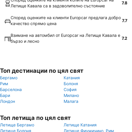
7.8
Летище Кавала са в задоволително състояние
Според оценките на клиенти Europcar предлага добро
7.7
качество спрямо цена
Взимане на автомбил от Europcar на Летище Кавала е
7.2
бързо и лесно
Топ дестинации по цял свят
Бергамо
Катания
Рим
Болоня
Барселона
София
Бари
Милано
Лондон
Малага
Топ летища по цял свят
Летище Бергамо
Летище Катания
Летище Болоня
Летище Фиумичино, Рим