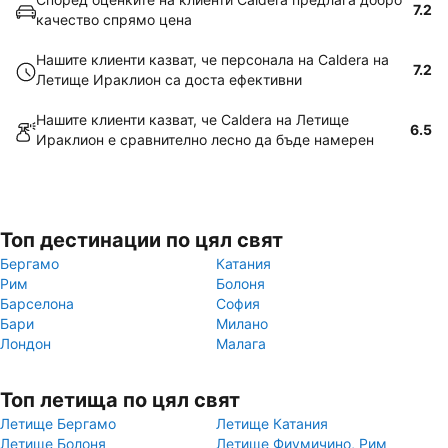
7.2
качество спрямо цена
Нашите клиенти казват, че персонала на Caldera на
7.2
Летище Ираклион са доста ефективни
Нашите клиенти казват, че Caldera на Летище
6.5
Ираклион е сравнително лесно да бъде намерен
Топ дестинации по цял свят
Бергамо
Катания
Рим
Болоня
Барселона
София
Бари
Милано
Лондон
Малага
Топ летища по цял свят
Летище Бергамо
Летище Катания
Летище Болоня
Летище Фиумичино, Рим