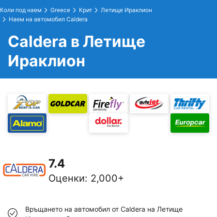
Коли под наем
Greece
Крит
Летище Ираклион
Наем на автомобил Caldera
Caldera в Летище
Ираклион
7.4
Оценки
:
2,000+
Връщането на автомобил от Caldera на Летище