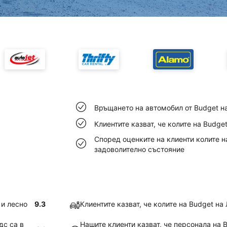
Връщането на автомобил от Budget н
Клиентите казват, че колите на Budge
Според оценките на клиенти колите н
задоволително състояние
 и лесно
9.3
Клиентите казват, че колите на Budget н
дс са в
Нашите клиенти казват, че персонала на 