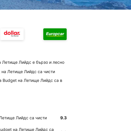
а Летище Лийдс е бързо и лесно
t на Летище Лийдс са чисти
а Budget на Летище Лийдс са в
а Летище Лийдс са чисти
9.3
Budget на Летище Лийдс са