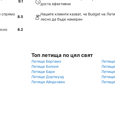
9.1
доста ефективни
о спрямо
Нашите клиенти казват, че Budget на Лет
8.5
лесно да бъде намерен
есно
8.2
Топ летища по цял свят
Летище Бергамо
Летище
Летище Болоня
Летище
Летище Бари
Летище
Летище Дортмунд
Летище
Летище Айндховен
Летище