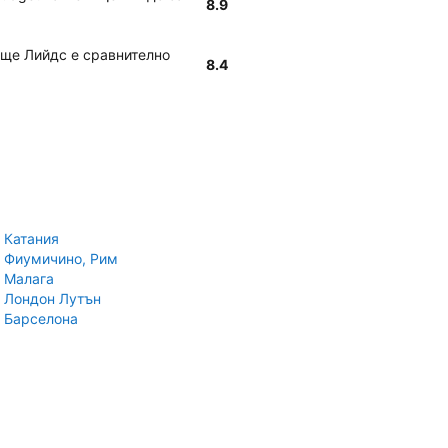
8.9
ище Лийдс е сравнително
8.4
 Катания
 Фиумичино, Рим
 Малага
 Лондон Лутън
 Барселона