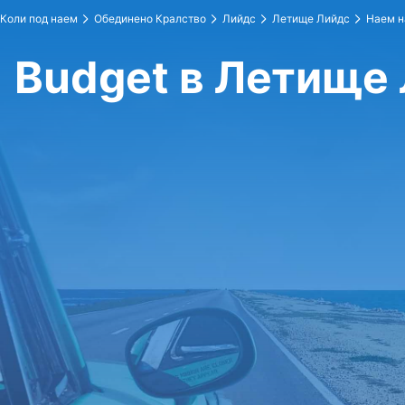
Коли под наем
Обединено Кралство
Лийдс
Летище Лийдс
Наем н
Budget в Летище