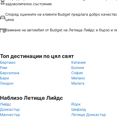
задоволително състояние
Според оценките на клиенти Budget предлага добро качеств
цена
Взимане на автомбил от Budget на Летище Лийдс е бързо и л
Топ дестинации по цял свят
Бергамо
Катания
Рим
Болоня
Барселона
София
Бари
Милано
Лондон
Малага
Наблизо Летище Лийдс
Лийдс
Йорк
Донкастър
Шефилд
Манчестър
Летище Донкастър