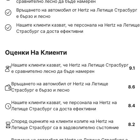
сравнително лесно да бъде намерен
Връщането на автомобил от Hertz на Летище Страсбург
е бързо и лесно
Нашите клиенти казват, че персонала на Hertz на Летище
Страсбург са доста ефективни
Оценки На Клиенти
Нашите клиенти казват, че Hertz на Летище Страсбург
9.1
е сравнително лесно да бъде намерен
Връщането на автомобил от Hertz на Летище
8.6
Страсбург е бързо и лесно
Нашите клиенти казват, че персонала на Hertz на
8.4
Летище Страсбург са доста ефективни
Според оценките на клиенти колите на Hertz на
8.2
Летище Страсбург са в задоволително състояние
Взимане на автомбил от Hertz на Летище Страсбург е