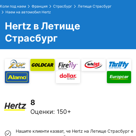
Коли под наем
Франция
Страсбург
Летище Страсбург
Наем на автомобил Hertz
Hertz в Летище
Страсбург
8
Оценки
:
150+
Нашите клиенти казват, че Hertz на Летище Страсбург е