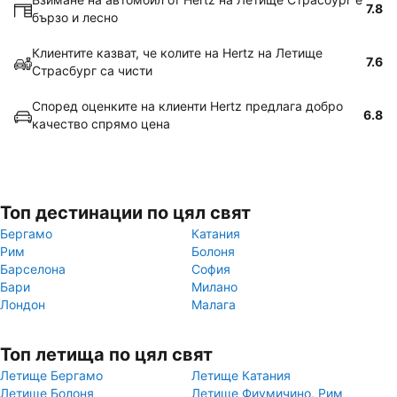
7.8
бързо и лесно
Клиентите казват, че колите на Hertz на Летище
7.6
Страсбург са чисти
Според оценките на клиенти Hertz предлага добро
6.8
качество спрямо цена
Топ дестинации по цял свят
Бергамо
Катания
Рим
Болоня
Барселона
София
Бари
Милано
Лондон
Малага
Топ летища по цял свят
Летище Бергамо
Летище Катания
Летище Болоня
Летище Фиумичино, Рим