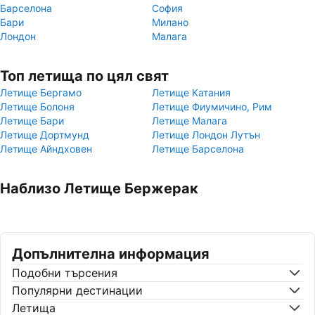
Барселона
София
Бари
Милано
Лондон
Малага
Топ летища по цял свят
Летище Бергамо
Летище Катания
Летище Болоня
Летище Фиумичино, Рим
Летище Бари
Летище Малага
Летище Дортмунд
Летище Лондон Лутън
Летище Айндховен
Летище Барселона
Наблизо Летище Бержерак
Допълнителна информация
Подобни търсения
Популярни дестинации
Летища