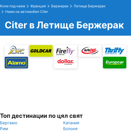
Коли под наем
Франция
Бержерак
Летище Бержерак
Наем на автомобил Citer
Citer в Летище Бержерак
Топ дестинации по цял свят
Бергамо
Катания
Рим
Болоня