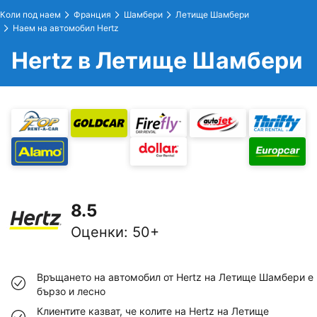
Коли под наем
Франция
Шамбери
Летище Шамбери
Наем на автомобил Hertz
Hertz в Летище Шамбери
8.5
Оценки
:
50+
Връщането на автомобил от Hertz на Летище Шамбери е
бързо и лесно
Клиентите казват, че колите на Hertz на Летище