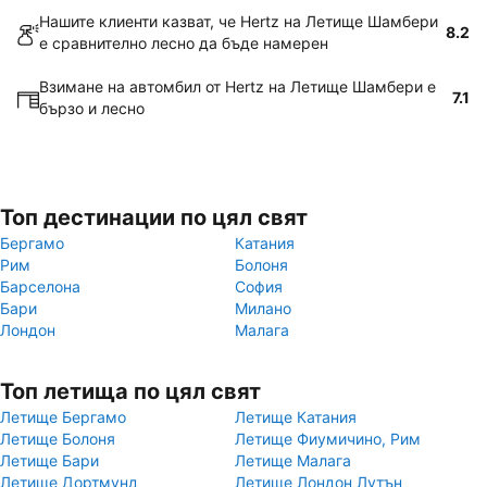
Нашите клиенти казват, че Hertz на Летище Шамбери
8.2
е сравнително лесно да бъде намерен
Взимане на автомбил от Hertz на Летище Шамбери е
7.1
бързо и лесно
Топ дестинации по цял свят
Бергамо
Катания
Рим
Болоня
Барселона
София
Бари
Милано
Лондон
Малага
Топ летища по цял свят
Летище Бергамо
Летище Катания
Летище Болоня
Летище Фиумичино, Рим
Летище Бари
Летище Малага
Летище Дортмунд
Летище Лондон Лутън