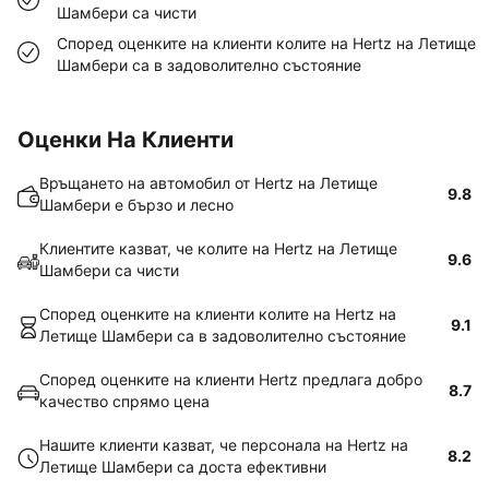
Шамбери са чисти
Според оценките на клиенти колите на Hertz на Летище
Шамбери са в задоволително състояние
Оценки На Клиенти
Връщането на автомобил от Hertz на Летище
9.8
Шамбери е бързо и лесно
Клиентите казват, че колите на Hertz на Летище
9.6
Шамбери са чисти
Според оценките на клиенти колите на Hertz на
9.1
Летище Шамбери са в задоволително състояние
Според оценките на клиенти Hertz предлага добро
8.7
качество спрямо цена
Нашите клиенти казват, че персонала на Hertz на
8.2
Летище Шамбери са доста ефективни