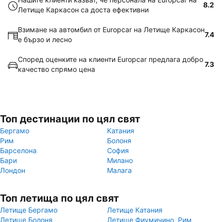
8.2
Летище Каркасон са доста ефективни
Взимане на автомбил от Europcar на Летище Каркасон
7.4
е бързо и лесно
Според оценките на клиенти Europcar предлага добро
7.3
качество спрямо цена
Топ дестинации по цял свят
Бергамо
Катания
Рим
Болоня
Барселона
София
Бари
Милано
Лондон
Малага
Топ летища по цял свят
Летище Бергамо
Летище Катания
Летище Болоня
Летище Фиумичино, Рим