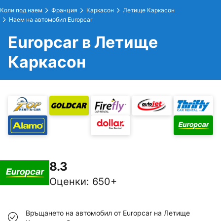
Коли под наем
Франция
Каркасон
Летище Каркасон
Наем на автомобил Europcar
Europcar в Летище
Каркасон
8.3
Оценки
:
650+
Връщането на автомобил от Europcar на Летище