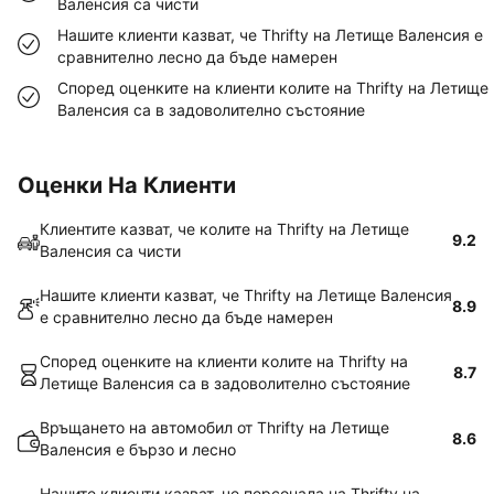
Валенсия са чисти
Нашите клиенти казват, че Thrifty на Летище Валенсия е
сравнително лесно да бъде намерен
Според оценките на клиенти колите на Thrifty на Летище
Валенсия са в задоволително състояние
Оценки На Клиенти
Клиентите казват, че колите на Thrifty на Летище
9.2
Валенсия са чисти
Нашите клиенти казват, че Thrifty на Летище Валенсия
8.9
е сравнително лесно да бъде намерен
Според оценките на клиенти колите на Thrifty на
8.7
Летище Валенсия са в задоволително състояние
Връщането на автомобил от Thrifty на Летище
8.6
Валенсия е бързо и лесно
Нашите клиенти казват, че персонала на Thrifty на