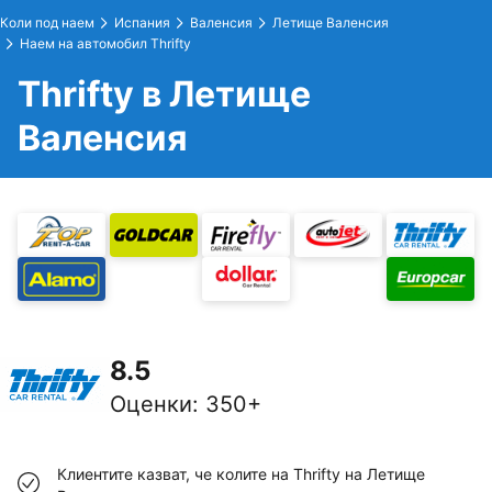
Коли под наем
Испания
Валенсия
Летище Валенсия
Наем на автомобил Thrifty
Thrifty в Летище
Валенсия
8.5
Оценки
:
350+
Клиентите казват, че колите на Thrifty на Летище