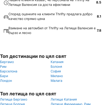
8.5
Летище Валенсия са доста ефективни
Според оценките на клиенти Thrifty предлага добро
8.1
качество спрямо цена
Взимане на автомбил от Thrifty на Летище Валенсия е
7.8
бързо и лесно
Топ дестинации по цял свят
Бергамо
Катания
Рим
Болоня
Барселона
София
Бари
Милано
Лондон
Малага
Топ летища по цял свят
Летище Бергамо
Летище Катания
Летище Болоня
Летище Фиумичино, Рим