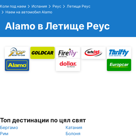
Коли под наем
Испания
Реус
Летище Реус
Наем на автомобил Alamo
Alamo в Летище Реус
Топ дестинации по цял свят
Бергамо
Катания
Рим
Болоня