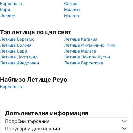
Барселона
София
Бари
Милано
Лондон
Малага
Топ летища по цял свят
Летище Бергамо
Летище Катания
Летище Болоня
Летище Фиумичино, Рим
Летище Бари
Летище Малага
Летище Дортмунд
Летище Лондон Лутън
Летище Айндховен
Летище Барселона
Наблизо Летище Реус
Барселона
Допълнителна информация
Подобни търсения
Популярни дестинации