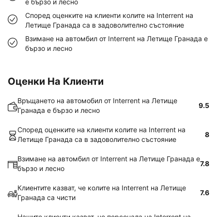
е бързо и лесно
Според оценките на клиенти колите на Interrent на
Летище Гранада са в задоволително състояние
Взимане на автомбил от Interrent на Летище Гранада е
бързо и лесно
Оценки На Клиенти
Връщането на автомобил от Interrent на Летище
9.5
Гранада е бързо и лесно
Според оценките на клиенти колите на Interrent на
8
Летище Гранада са в задоволително състояние
Взимане на автомбил от Interrent на Летище Гранада е
7.8
бързо и лесно
Клиентите казват, че колите на Interrent на Летище
7.6
Гранада са чисти
Нашите клиенти казват, че персонала на Interrent на