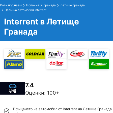
Коли под наем
Испания
Гранада
Летище Гранада
Наем на автомобил Interrent
Interrent в Летище
Гранада
7.4
Оценки
:
100+
Връщането на автомобил от Interrent на Летище Гранада