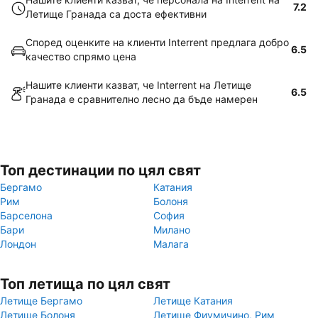
7.2
Летище Гранада са доста ефективни
Според оценките на клиенти Interrent предлага добро
6.5
качество спрямо цена
Нашите клиенти казват, че Interrent на Летище
6.5
Гранада е сравнително лесно да бъде намерен
Топ дестинации по цял свят
Бергамо
Катания
Рим
Болоня
Барселона
София
Бари
Милано
Лондон
Малага
Топ летища по цял свят
Летище Бергамо
Летище Катания
Летище Болоня
Летище Фиумичино, Рим