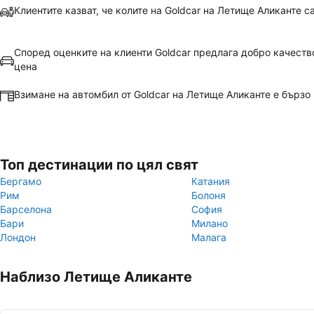
Клиентите казват, че колите на Goldcar на Летище Аликанте с
Според оценките на клиенти Goldcar предлага добро качест
цена
Взимане на автомбил от Goldcar на Летище Аликанте е бързо 
Топ дестинации по цял свят
Бергамо
Катания
Рим
Болоня
Барселона
София
Бари
Милано
Лондон
Малага
Наблизо Летище Аликанте