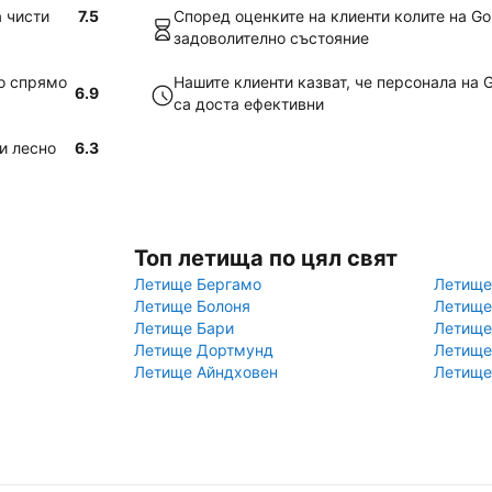
а чисти
7.5
Според оценките на клиенти колите на Go
задоволително състояние
во спрямо
Нашите клиенти казват, че персонала на 
6.9
са доста ефективни
и лесно
6.3
Топ летища по цял свят
Летище Бергамо
Летище
Летище Болоня
Летище
Летище Бари
Летище
Летище Дортмунд
Летище
Летище Айндховен
Летище