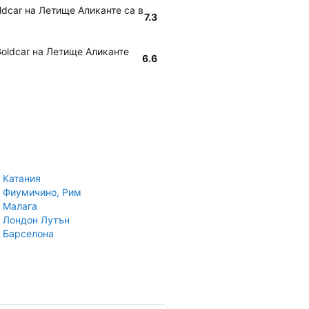
ldcar на Летище Аликанте са в
7.3
Goldcar на Летище Аликанте
6.6
 Катания
 Фиумичино, Рим
 Малага
 Лондон Лутън
 Барселона