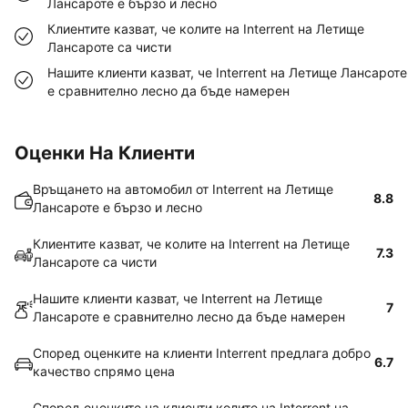
Лансароте е бързо и лесно
Клиентите казват, че колите на Interrent на Летище
Лансароте са чисти
Нашите клиенти казват, че Interrent на Летище Лансароте
е сравнително лесно да бъде намерен
Оценки На Клиенти
Връщането на автомобил от Interrent на Летище
8.8
Лансароте е бързо и лесно
Клиентите казват, че колите на Interrent на Летище
7.3
Лансароте са чисти
Нашите клиенти казват, че Interrent на Летище
7
Лансароте е сравнително лесно да бъде намерен
Според оценките на клиенти Interrent предлага добро
6.7
качество спрямо цена
Според оценките на клиенти колите на Interrent на