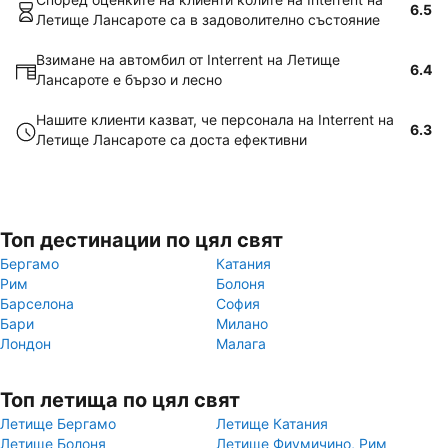
6.5
Летище Лансароте са в задоволително състояние
Взимане на автомбил от Interrent на Летище
6.4
Лансароте е бързо и лесно
Нашите клиенти казват, че персонала на Interrent на
6.3
Летище Лансароте са доста ефективни
Топ дестинации по цял свят
Бергамо
Катания
Рим
Болоня
Барселона
София
Бари
Милано
Лондон
Малага
Топ летища по цял свят
Летище Бергамо
Летище Катания
Летище Болоня
Летище Фиумичино, Рим