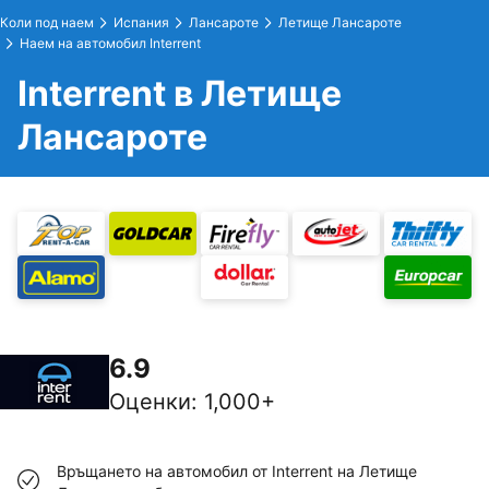
Коли под наем
Испания
Лансароте
Летище Лансароте
Наем на автомобил Interrent
Interrent в Летище
Лансароте
6.9
Оценки
:
1,000+
Връщането на автомобил от Interrent на Летище