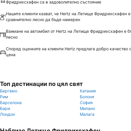
Фридрихсхафен са в задоволително състояние
Нашите клиенти казват, че Hertz на Летище Фридрихсхафен е
сравнително лесно да бъде намерен
Взимане на автомбил от Hertz на Летище Фридрихсхафен е б
лесно
Според оценките на клиенти Hertz предлага добро качество
цена
Топ дестинации по цял свят
Бергамо
Катания
Рим
Болоня
Барселона
София
Бари
Милано
Лондон
Малага
Наблизо Летище Фридрихсхафен