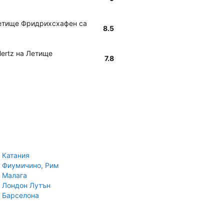
 Летище Фридрихсхафен са
8.5
Hertz на Летище
7.8
 Катания
 Фиумичино, Рим
 Малага
 Лондон Лутън
 Барселона