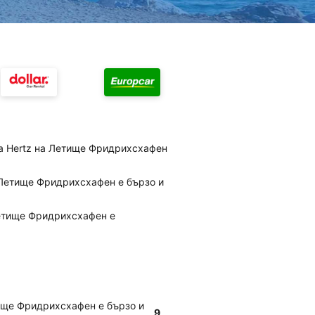
на Hertz на Летище Фридрихсхафен
 Летище Фридрихсхафен е бързо и
Летище Фридрихсхафен е
ище Фридрихсхафен е бързо и
9