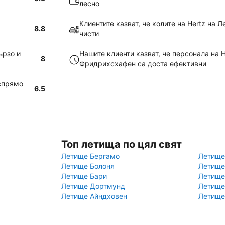
лесно
Клиентите казват, че колите на Hertz на
8.8
чисти
ързо и
Нашите клиенти казват, че персонала на 
8
Фридрихсхафен са доста ефективни
 спрямо
6.5
Топ летища по цял свят
Летище Бергамо
Летище
Летище Болоня
Летище
Летище Бари
Летище
Летище Дортмунд
Летище
Летище Айндховен
Летище