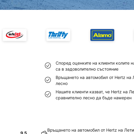
Според оценките на клиенти колите 
са в задоволително състояние
Връщането на автомобил от Hertz на
лесно
Нашите клиенти казват, че Hertz на 
сравнително лесно да бъде намерен
Връщането на автомобил от Hertz на Лет
9.5