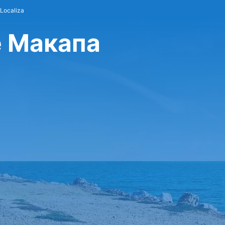
Localiza
е Макапа