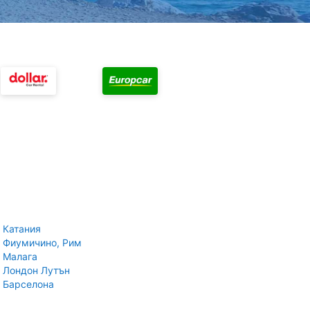
 Катания
 Фиумичино, Рим
 Малага
 Лондон Лутън
 Барселона