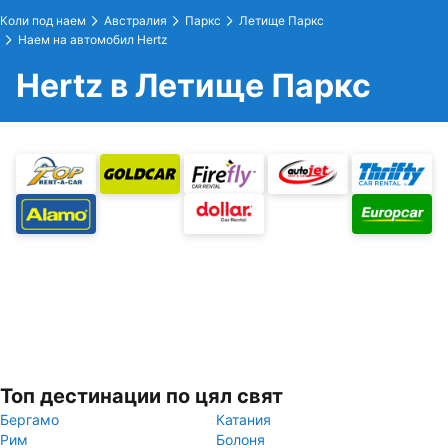
Коли под наем
Австралия
Паркс
Летище Паркс
Наем на автомобил Hertz
Hertz в Летище Паркс
Топ дестинации по цял свят
Бергамо
Катания
Рим
Болоня