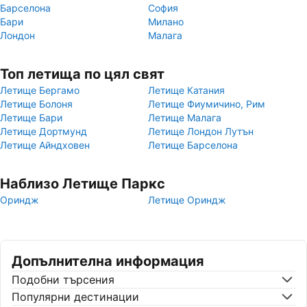
Барселона
София
Бари
Милано
Лондон
Малага
Топ летища по цял свят
Летище Бергамо
Летище Катания
Летище Болоня
Летище Фиумичино, Рим
Летище Бари
Летище Малага
Летище Дортмунд
Летище Лондон Лутън
Летище Айндховен
Летище Барселона
Наблизо Летище Паркс
Ориндж
Летище Ориндж
Допълнителна информация
Подобни търсения
Популярни дестинации