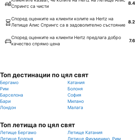
8.4
Спрингс са чисти
Според оценките на клиенти колите на Hertz на
8.2
Летище Алис Спрингс са в задоволително състояние
Според оценките на клиенти Hertz предлага добро
7.6
качество спрямо цена
Топ дестинации по цял свят
Бергамо
Катания
Рим
Болоня
Барселона
София
Бари
Милано
Лондон
Малага
Топ летища по цял свят
Летище Бергамо
Летище Катания
Летище Болоня
Летище Фиумичино, Рим