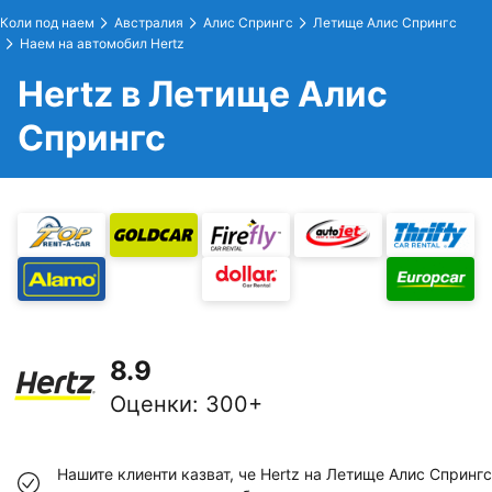
Коли под наем
Австралия
Алис Спрингс
Летище Алис Спрингс
Наем на автомобил Hertz
Hertz в Летище Алис
Спрингс
8.9
Оценки
:
300+
Нашите клиенти казват, че Hertz на Летище Алис Спрингс