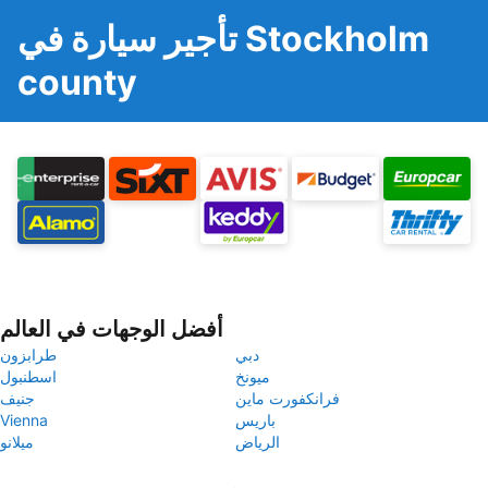
تأجير سيارة في Stockholm
county
أفضل الوجهات في العالم
دبي
طرابزون
ميونخ
اسطنبول
فرانكفورت ماين
جنيف
باريس
Vienna
الرياض
ميلانو