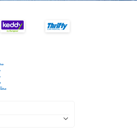
مط
م
م
م
مطار