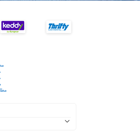
مط
م
م
م
مطار