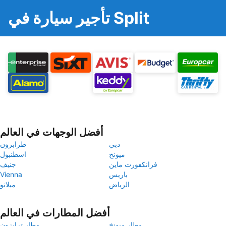
تأجير سيارة في Split
أفضل الوجهات في العالم
دبي
طرابزون
ميونخ
اسطنبول
فرانكفورت ماين
جنيف
باريس
Vienna
الرياض
ميلانو
أفضل المطارات في العالم
مطار ميونخ
مطار ترابزون