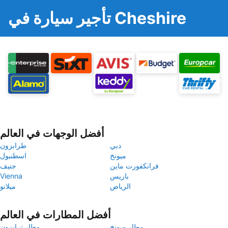
تأجير سيارة في Cheshire
أفضل الوجهات في العالم
دبي
طرابزون
ميونخ
اسطنبول
فرانكفورت ماين
جنيف
باريس
Vienna
الرياض
ميلانو
أفضل المطارات في العالم
مطار ميونخ
مطار ترابزون