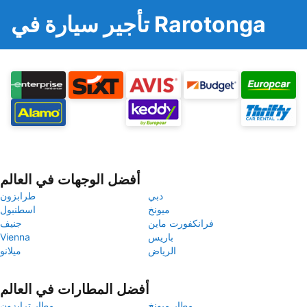
تأجير سيارة في Rarotonga
أفضل الوجهات في العالم
دبي
طرابزون
ميونخ
اسطنبول
فرانكفورت ماين
جنيف
باريس
Vienna
الرياض
ميلانو
أفضل المطارات في العالم
مطار ميونخ
مطار ترابزون