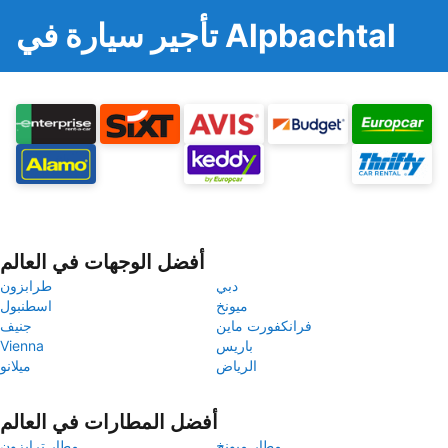
تأجير سيارة في Alpbachtal
أفضل الوجهات في العالم
دبي
طرابزون
ميونخ
اسطنبول
فرانكفورت ماين
جنيف
باريس
Vienna
الرياض
ميلانو
أفضل المطارات في العالم
مطار ميونخ
مطار ترابزون