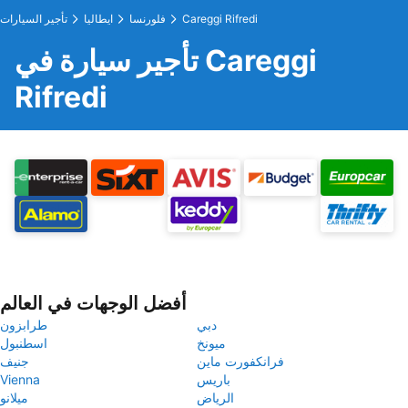
Careggi Rifredi
فلورنسا
ايطاليا
تأجير السيارات
تأجير سيارة في Careggi
Rifredi
أفضل الوجهات في العالم
دبي
طرابزون
ميونخ
اسطنبول
فرانكفورت ماين
جنيف
باريس
Vienna
الرياض
ميلانو