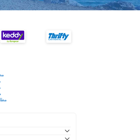
مط
م
م
م
مطار