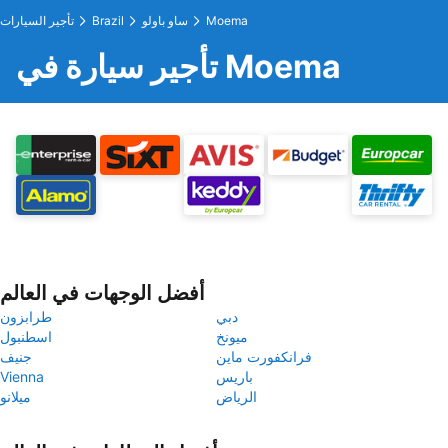
Moema
ساو باولو
Brazil
تأجير السيارات
تأجير سيارة في Moema
أفضل الوجهات في العالم
دبي
طرابزون
ميونخ
اسطنبول
فرانكفورت ماين
جنيف
باريس
Vienna
الرياض
ميلانو