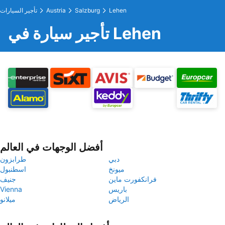
Lehen
Salzburg
Austria
تأجير السيارات
تأجير سيارة في Lehen
أفضل الوجهات في العالم
دبي
طرابزون
ميونخ
اسطنبول
فرانكفورت ماين
جنيف
باريس
Vienna
الرياض
ميلانو