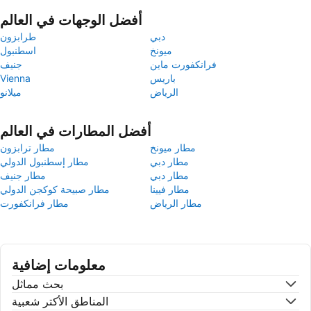
أفضل الوجهات في العالم
دبي
طرابزون
ميونخ
اسطنبول
فرانكفورت ماين
جنيف
باريس
Vienna
الرياض
ميلانو
أفضل المطارات في العالم
مطار ميونخ
مطار ترابزون
مطار دبي
مطار إسطنبول الدولي
مطار دبي
مطار جنيف
مطار فيينا
مطار صبيحة كوكجن الدولي
مطار الرياض
مطار فرانكفورت
معلومات إضافية
بحث مماثل
المناطق الأكتر شعبية