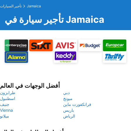
Jamaica
تأجير السيارات
تأجير سيارة في Jamaica
أفضل الوجهات في العالم
دبي
طرابزون
ميونخ
اسطنبول
فرانكفورت ماين
جنيف
باريس
Vienna
الرياض
ميلانو