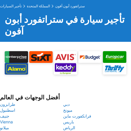
ستراتفورد أبون آفون
المملكة المتحدة
تأجير السيارات
تأجير سيارة في ستراتفورد أبون
آفون
أفضل الوجهات في العالم
دبي
طرابزون
ميونخ
اسطنبول
فرانكفورت ماين
جنيف
باريس
Vienna
الرياض
ميلانو