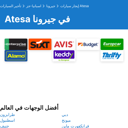
إيجار سيارات Atesa
جيرونا
اسبانيا-جز
تأجير السيارات
Atesa في جيرونا
أفضل الوجهات في العالم
دبي
طرابزون
ميونخ
اسطنبول
فرانكفورت ماين
جنيف