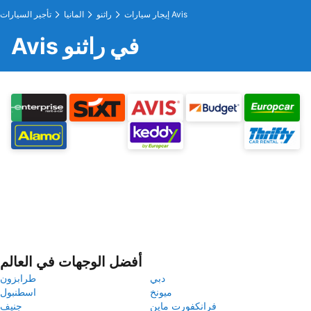
إيجار سيارات Avis
راثنو
المانيا
تأجير السيارات
Avis في راثنو
أفضل الوجهات في العالم
دبي
طرابزون
ميونخ
اسطنبول
فرانكفورت ماين
جنيف