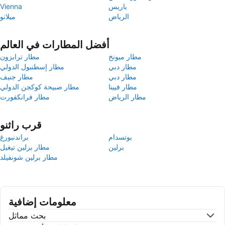
باريس
Vienna
الرياض
ميلانو
أفضل المطارات في العالم
مطار ميونخ
مطار ترابزون
مطار دبي
مطار إسطنبول الدولي
مطار دبي
مطار جنيف
مطار فيينا
مطار صبيحة كوكجن الدولي
مطار الرياض
مطار فرانكفورت
قرب راثنو
بوتسدام
براندنبورغ
برلين
مطار برلين تيغيل
مطار برلين شونفيلد
معلومات إضافية
بحث مماثل