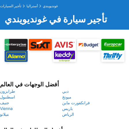
غونديويندي
أستراليا
تأجير السيارات
تأجير سيارة في غونديويندي
أفضل الوجهات في العالم
دبي
طرابزون
ميونخ
اسطنبول
فرانكفورت ماين
جنيف
باريس
Vienna
الرياض
ميلانو