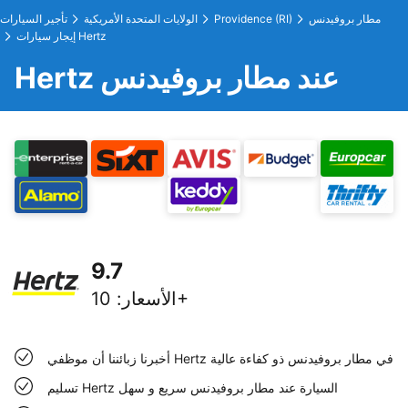
مطار بروفيدنس
Providence (RI)
الولايات المتحدة الأمريكية
تأجير السيارات
إيجار سيارات Hertz
Hertz عند مطار بروفيدنس
9.7
10+
الأسعار
:
أخبرنا زبائننا أن موظفي Hertz في مطار بروفيدنس ذو كفاءة عالية
تسليم Hertz السيارة عند مطار بروفيدنس سريع و سهل