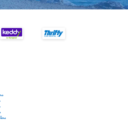
مط
م
م
م
مطار