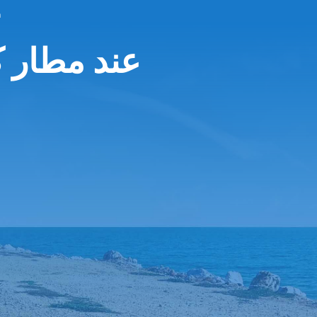
إ
Autonom عند مط