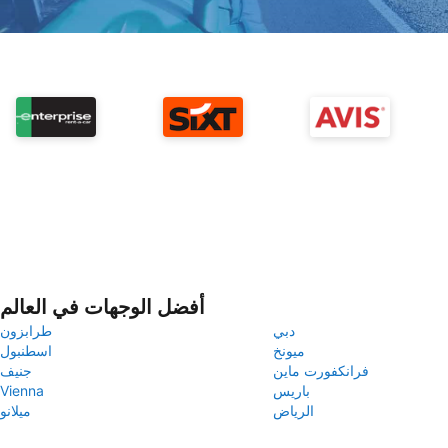
أفضل الوجهات في العالم
دبي
طرابزون
ميونخ
اسطنبول
فرانكفورت ماين
جنيف
باريس
Vienna
الرياض
ميلانو