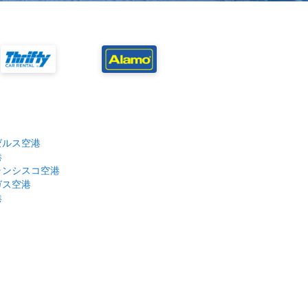
ゼルス空港
港
ランシスコ空港
ガス空港
港