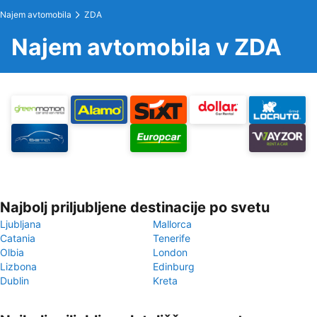
Najem avtomobila
ZDA
Najem avtomobila v ZDA
Najbolj priljubljene destinacije po svetu
Ljubljana
Mallorca
Catania
Tenerife
Olbia
London
Lizbona
Edinburg
Dublin
Kreta