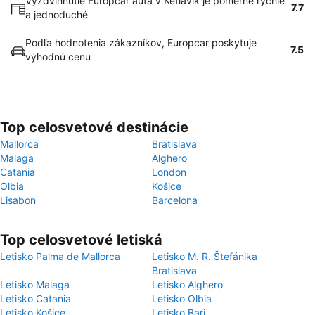
Vyzdvihnutie Europcar auta v Keflavík je pomerne rýchle
7.7
a jednoduché
Podľa hodnotenia zákazníkov, Europcar poskytuje
7.5
výhodnú cenu
Top celosvetové destinácie
Mallorca
Bratislava
Malaga
Alghero
Catania
London
Olbia
Košice
Lisabon
Barcelona
Top celosvetové letiská
Letisko Palma de Mallorca
Letisko M. R. Štefánika
Bratislava
Letisko Malaga
Letisko Alghero
Letisko Catania
Letisko Olbia
Letisko Košice
Letisko Bari