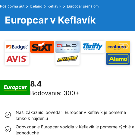
Požičovňa áut
Iceland
Keflavík
Europcar prenájom
Europcar v Keflavík
8.4
Bodovania
:
300+
Naši zákazníci povedali: Europcar v Keflavík je pomerne
ľahko k nájdeniu
Odovzdanie Europcar vozidla v Keflavík je pomerne rýchlé a
jednoduché