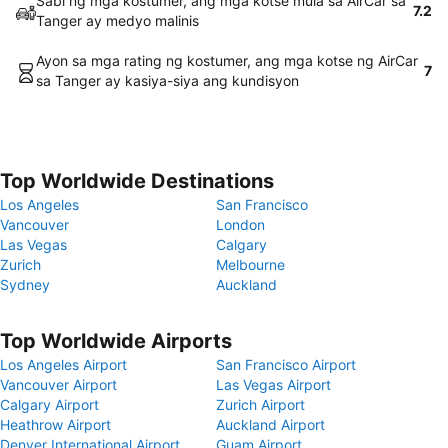
Sabi ng mga kostumer, ang mga kotse mula sa AirCar sa
7.2
Tanger ay medyo malinis
Ayon sa mga rating ng kostumer, ang mga kotse ng AirCar
7
sa Tanger ay kasiya-siya ang kundisyon
Top Worldwide Destinations
Los Angeles
San Francisco
Vancouver
London
Las Vegas
Calgary
Zurich
Melbourne
Sydney
Auckland
Top Worldwide Airports
Los Angeles Airport
San Francisco Airport
Vancouver Airport
Las Vegas Airport
Calgary Airport
Zurich Airport
Heathrow Airport
Auckland Airport
Denver International Airport
Guam Airport