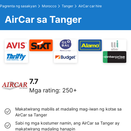
Pagrenta ng sasakyan
Morocco
Tanger
AirCar car hire
AirCar sa Tanger
7.7
Mga rating
:
250+
Makatwirang mabilis at madaling mag-iwan ng kotse sa
AirCar sa Tanger
Sabi ng mga kostumer namin, ang AirCar sa Tanger ay
makatwirang madaling hanapin