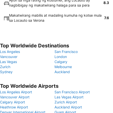
Ayon sa mga rating ng kostumer, ang Locauto ay
8.3
nagbibigay ng makatwirang halaga para sa pera
Makatwirang mabilis at madaling kumuha ng kotse mula
7.6
sa Locauto sa Verona
Top Worldwide Destinations
Los Angeles
San Francisco
Vancouver
London
Las Vegas
Calgary
Zurich
Melbourne
Sydney
Auckland
Top Worldwide Airports
Los Angeles Airport
San Francisco Airport
Vancouver Airport
Las Vegas Airport
Calgary Airport
Zurich Airport
Heathrow Airport
Auckland Airport
Denver International Airport
Guam Airport