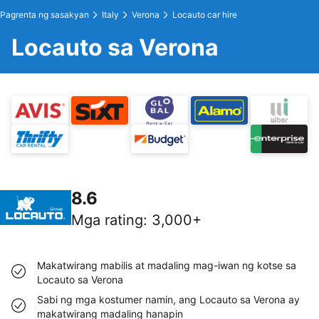
Pagrenta ng sasakyan
Italy
Verona
Locauto car hire
Locauto sa Verona
8.6
Mga rating
:
3,000+
Makatwirang mabilis at madaling mag-iwan ng kotse sa
Locauto sa Verona
Sabi ng mga kostumer namin, ang Locauto sa Verona ay
makatwirang madaling hanapin