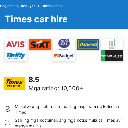
Pagrenta ng sasakyan
Times car hire
Times car hire
8.5
Mga rating
:
10,000+
Makatwirang mabilis at madaling mag-iwan ng kotse sa
Times
Sabi ng mga kostumer, ang mga kotse mula sa Times ay
medyo malinis