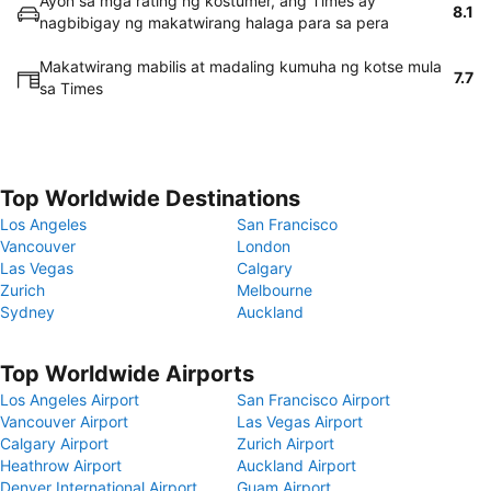
Ayon sa mga rating ng kostumer, ang Times ay
8.1
nagbibigay ng makatwirang halaga para sa pera
Makatwirang mabilis at madaling kumuha ng kotse mula
7.7
sa Times
Top Worldwide Destinations
Los Angeles
San Francisco
Vancouver
London
Las Vegas
Calgary
Zurich
Melbourne
Sydney
Auckland
Top Worldwide Airports
Los Angeles Airport
San Francisco Airport
Vancouver Airport
Las Vegas Airport
Calgary Airport
Zurich Airport
Heathrow Airport
Auckland Airport
Denver International Airport
Guam Airport