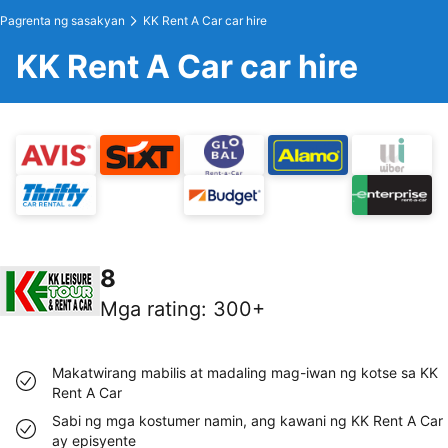
Pagrenta ng sasakyan
KK Rent A Car car hire
KK Rent A Car car hire
8
Mga rating
:
300+
Makatwirang mabilis at madaling mag-iwan ng kotse sa KK
Rent A Car
Sabi ng mga kostumer namin, ang kawani ng KK Rent A Car
ay episyente