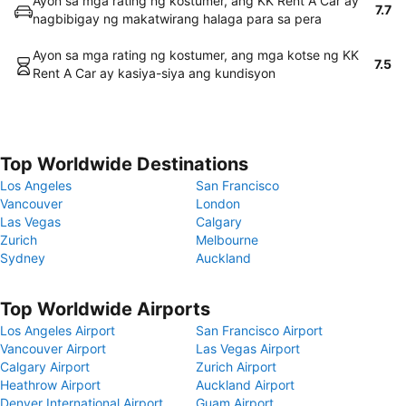
Ayon sa mga rating ng kostumer, ang KK Rent A Car ay
7.7
nagbibigay ng makatwirang halaga para sa pera
Ayon sa mga rating ng kostumer, ang mga kotse ng KK
7.5
Rent A Car ay kasiya-siya ang kundisyon
Top Worldwide Destinations
Los Angeles
San Francisco
Vancouver
London
Las Vegas
Calgary
Zurich
Melbourne
Sydney
Auckland
Top Worldwide Airports
Los Angeles Airport
San Francisco Airport
Vancouver Airport
Las Vegas Airport
Calgary Airport
Zurich Airport
Heathrow Airport
Auckland Airport
Denver International Airport
Guam Airport