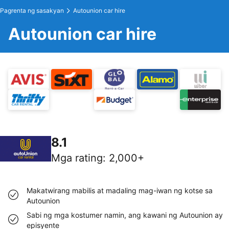
Pagrenta ng sasakyan
Autounion car hire
Autounion car hire
8.1
Mga rating
:
2,000+
Makatwirang mabilis at madaling mag-iwan ng kotse sa
Autounion
Sabi ng mga kostumer namin, ang kawani ng Autounion ay
episyente