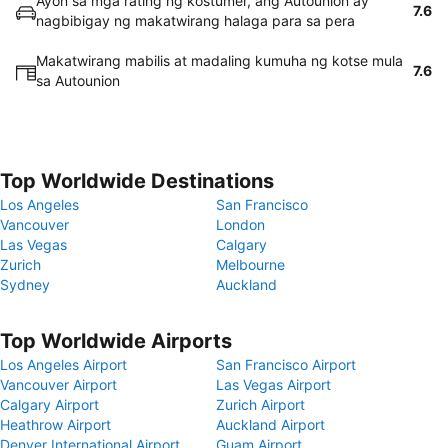
Ayon sa mga rating ng kostumer, ang Autounion ay
7.6
nagbibigay ng makatwirang halaga para sa pera
Makatwirang mabilis at madaling kumuha ng kotse mula
7.6
sa Autounion
Top Worldwide Destinations
Los Angeles
San Francisco
Vancouver
London
Las Vegas
Calgary
Zurich
Melbourne
Sydney
Auckland
Top Worldwide Airports
Los Angeles Airport
San Francisco Airport
Vancouver Airport
Las Vegas Airport
Calgary Airport
Zurich Airport
Heathrow Airport
Auckland Airport
Denver International Airport
Guam Airport