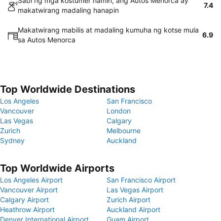
Sabi ng mga kostumer namin, ang Autos Menorca ay
7.4
makatwirang madaling hanapin
Makatwirang mabilis at madaling kumuha ng kotse mula
6.9
sa Autos Menorca
Top Worldwide Destinations
Los Angeles
San Francisco
Vancouver
London
Las Vegas
Calgary
Zurich
Melbourne
Sydney
Auckland
Top Worldwide Airports
Los Angeles Airport
San Francisco Airport
Vancouver Airport
Las Vegas Airport
Calgary Airport
Zurich Airport
Heathrow Airport
Auckland Airport
Denver International Airport
Guam Airport