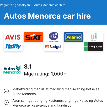
Pagrenta ng sasakyan
Autos Menorca car hire
Autos Menorca car hire
8.1
Mga rating
:
1,000+
Makatwirang mabilis at madaling mag-iwan ng kotse sa
Autos Menorca
Ayon sa mga rating ng kostumer, ang mga kotse ng Autos
Menorca ay kasiya-siya ang kundisyon