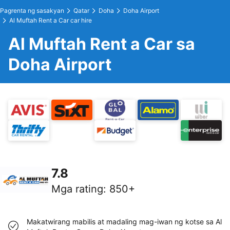
Pagrenta ng sasakyan
Qatar
Doha
Doha Airport
Al Muftah Rent a Car car hire
Al Muftah Rent a Car sa
Doha Airport
7.8
Mga rating
:
850+
Makatwirang mabilis at madaling mag-iwan ng kotse sa Al