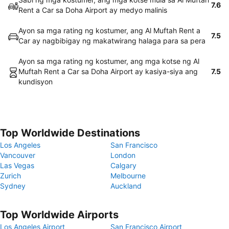
7.6
Rent a Car sa Doha Airport ay medyo malinis
Ayon sa mga rating ng kostumer, ang Al Muftah Rent a
7.5
Car ay nagbibigay ng makatwirang halaga para sa pera
Ayon sa mga rating ng kostumer, ang mga kotse ng Al
Muftah Rent a Car sa Doha Airport ay kasiya-siya ang
7.5
kundisyon
Top Worldwide Destinations
Los Angeles
San Francisco
Vancouver
London
Las Vegas
Calgary
Zurich
Melbourne
Sydney
Auckland
Top Worldwide Airports
Los Angeles Airport
San Francisco Airport